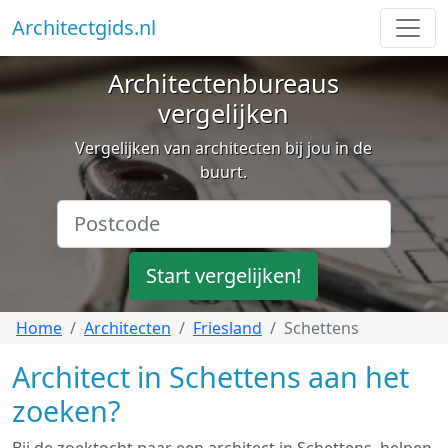
Architectgids.nl
Architectenbureaus
vergelijken
Vergelijken van architecten bij jou in de
buurt.
Start vergelijken!
Home
Architecten
Friesland
Schettens
Architect in Schettens aan het
zoeken?