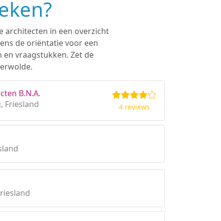
oeken?
 architecten in een overzicht
ens de oriëntatie voor een
n en vraagstukken. Zet de
terwolde.
cten B.N.A.
 Friesland
4 reviews
sland
riesland