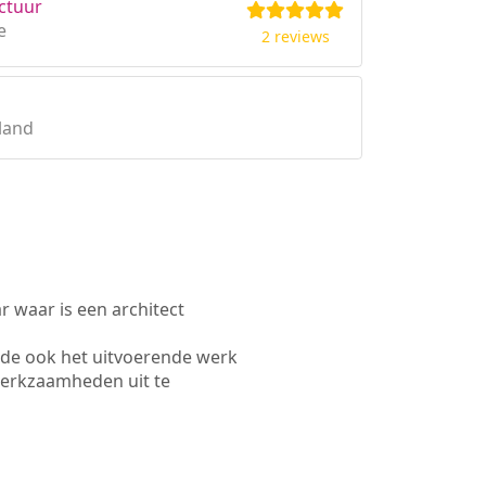
ctuur
e
2 reviews
land
waar is een architect
lde ook het uitvoerende werk
werkzaamheden uit te