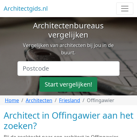
Architectgids.nl
Architectenbureaus
vergelijken
Vergelijken van architecten bij jou in de
buurt.
Start vergelijken!
Home
Architecten
Friesland
Offingawier
Architect in Offingawier aan het
zoeken?