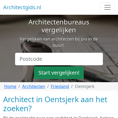
Architectgids.nl
Architectenbureaus
vergelijken
Vergelijken van architecten bij jou in de
buurt.
Start vergelijken!
Home
Architecten
Friesland
Oentsjerk
Architect in Oentsjerk aan het
zoeken?