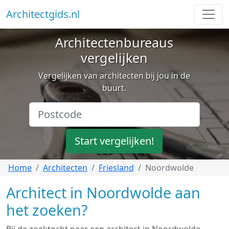
Architectgids.nl
Architectenbureaus
vergelijken
Vergelijken van architecten bij jou in de
buurt.
Start vergelijken!
Home
Architecten
Friesland
Noordwolde
Architect in Noordwolde aan
het zoeken?