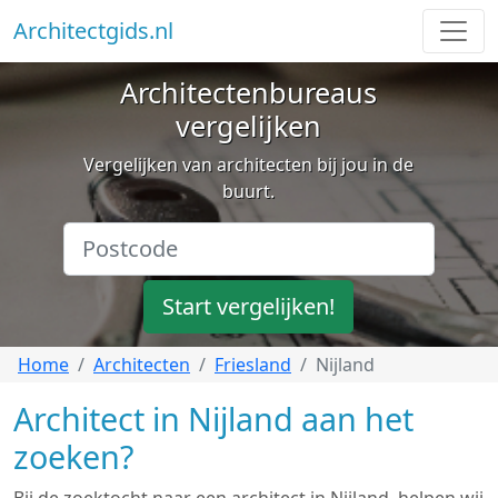
Architectgids.nl
Architectenbureaus
vergelijken
Vergelijken van architecten bij jou in de
buurt.
Start vergelijken!
Home
Architecten
Friesland
Nijland
Architect in Nijland aan het
zoeken?