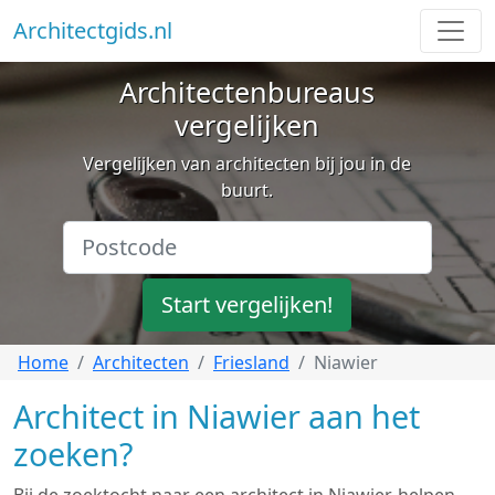
Architectgids.nl
Architectenbureaus
vergelijken
Vergelijken van architecten bij jou in de
buurt.
Start vergelijken!
Home
Architecten
Friesland
Niawier
Architect in Niawier aan het
zoeken?