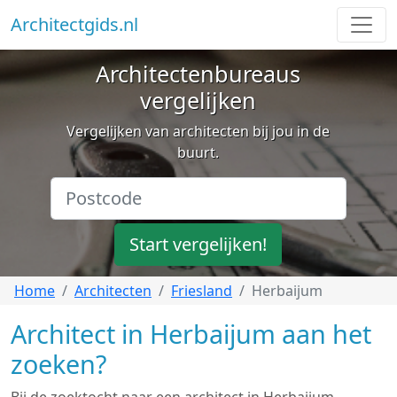
Architectgids.nl
Architectenbureaus
vergelijken
Vergelijken van architecten bij jou in de
buurt.
Start vergelijken!
Home
Architecten
Friesland
Herbaijum
Architect in Herbaijum aan het
zoeken?