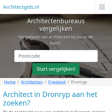
Architectgids.nl
Architectenbureaus
vergelijken
Vergelijken van architecten bij jou in de
buurt.
Start vergelijken!
Home
Architecten
Friesland
Dronryp
Architect in Dronryp aan het
zoeken?