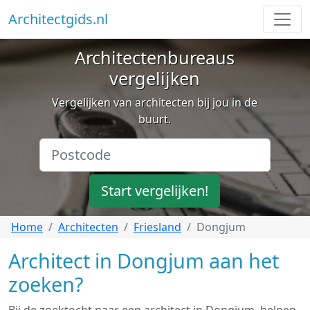
Architectgids.nl
Architectenbureaus
vergelijken
Vergelijken van architecten bij jou in de
buurt.
Start vergelijken!
Home
Architecten
Friesland
Dongjum
Architect in Dongjum aan het
zoeken?