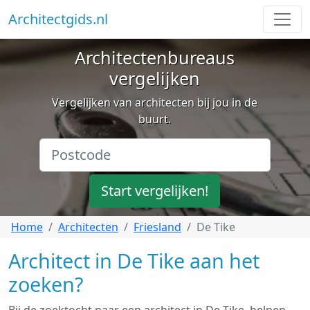
Architectgids.nl
Architectenbureaus
vergelijken
Vergelijken van architecten bij jou in de
buurt.
Start vergelijken!
Home
Architecten
Friesland
De Tike
Architect in De Tike aan het
zoeken?