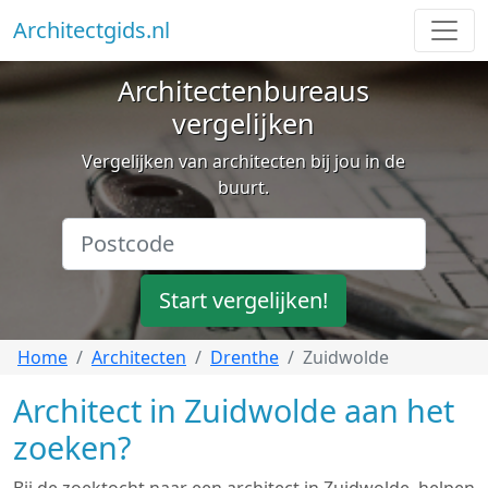
Architectgids.nl
Architectenbureaus
vergelijken
Vergelijken van architecten bij jou in de
buurt.
Start vergelijken!
Home
Architecten
Drenthe
Zuidwolde
Architect in Zuidwolde aan het
zoeken?