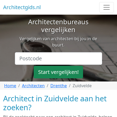
Architectgids.nl
Architectenbureaus
vergelijken
Vergelijken van architecten bij jou in de
buurt.
Start vergelijken!
Home
Architecten
Drenthe
Zuidvelde
Architect in Zuidvelde aan het
zoeken?