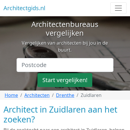
Architectgids.nl
Architectenbureaus
vergelijken
Vergelijken van architecten bij jou in de
buurt.
Start vergelijken!
Home
Architecten
Drenthe
Zuidlaren
Architect in Zuidlaren aan het
zoeken?