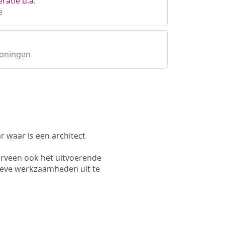
ratie u.a.
e
roningen
waar is een architect
erveen ook het uitvoerende
ieve werkzaamheden uit te