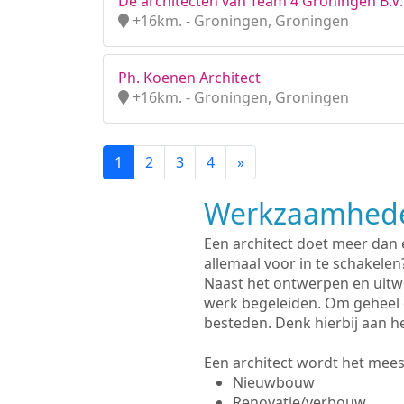
De architecten van Team 4 Groningen B.V.
+16km. - Groningen, Groningen
Ph. Koenen Architect
+16km. - Groningen, Groningen
1
2
3
4
»
Werkzaamhede
Een architect doet meer dan
allemaal voor in te schakelen
Naast het ontwerpen en uitw
werk begeleiden. Om geheel 
besteden. Denk hierbij aan h
Een architect wordt het meest
Nieuwbouw
Renovatie/verbouw