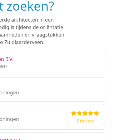
et zoeken?
erde architecten in een
ig is tijdens de oriëntatie
rkzaamheden en vraagstukken.
io Zuidlaarderveen.
n B.V.
gen
roningen
roningen
1 review