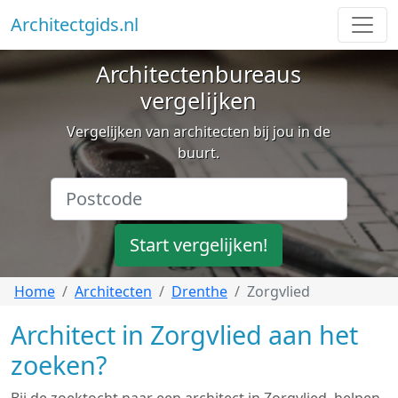
Architectgids.nl
Architectenbureaus
vergelijken
Vergelijken van architecten bij jou in de
buurt.
Start vergelijken!
Home
Architecten
Drenthe
Zorgvlied
Architect in Zorgvlied aan het
zoeken?