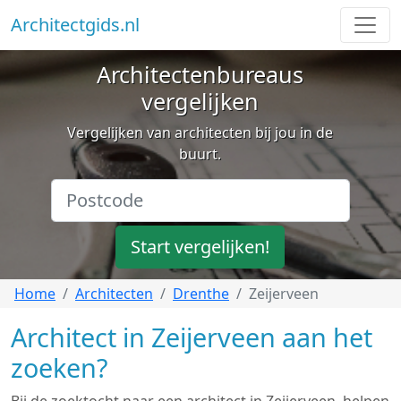
Architectgids.nl
Architectenbureaus
vergelijken
Vergelijken van architecten bij jou in de
buurt.
Start vergelijken!
Home
Architecten
Drenthe
Zeijerveen
Architect in Zeijerveen aan het
zoeken?