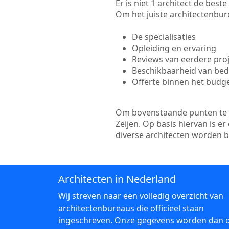
Er is niet 1 architect de bes
Om het juiste architectenbure
De specialisaties
Opleiding en ervaring
Reviews van eerdere pro
Beschikbaarheid van bedr
Offerte binnen het budg
Om bovenstaande punten te to
Zeijen. Op basis hiervan is 
diverse architecten worden 
Architecten in Nederland
Wij streven naar een volledig overzicht van
architectenbureaus die officieel staan
ingeschreven. Onze gegevens worden dan 