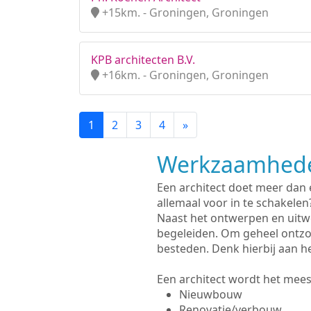
+15km. - Groningen, Groningen
KPB architecten B.V.
+16km. - Groningen, Groningen
1
2
3
4
»
Werkzaamhede
Een architect doet meer dan
allemaal voor in te schakelen
Naast het ontwerpen en uitw
begeleiden. Om geheel ontzo
besteden. Denk hierbij aan h
Een architect wordt het meest
Nieuwbouw
Renovatie/verbouw