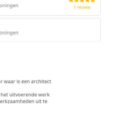
roningen
1 review
roningen
waar is een architect
 het uitvoerende werk
werkzaamheden uit te