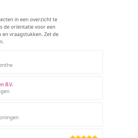
ecten in een overzicht te
s de oriëntatie voor een
n en vraagstukken. Zet de
n.
enthe
n B.V.
ngen
roningen