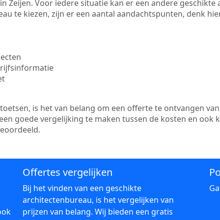
te in Zeijen. Voor iedere situatie kan er een andere geschikt
au te kiezen, zijn er een aantal aandachtspunten, denk hier
jecten
ijfsinformatie
et
etsen, is het van belang om een offerte te ontvangen van 
er een goede vergelijking te maken tussen de kosten en ook 
beoordeeld.
Offertes vergelijken
Po
Bij het vinden van een geschikte
Ga
architectenbureau, is het vergelijken van
ook
prijzen van belang. Wij bieden een gratis