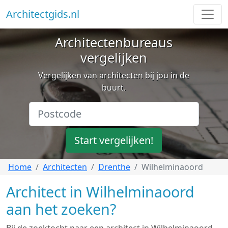
Architectgids.nl
Architectenbureaus
vergelijken
Vergelijken van architecten bij jou in de
buurt.
Start vergelijken!
Home
Architecten
Drenthe
Wilhelminaoord
Architect in Wilhelminaoord
aan het zoeken?