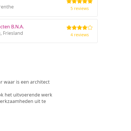
renthe
5 reviews
cten B.N.A.
 Friesland
4 reviews
waar is een architect
ok het uitvoerende werk
werkzaamheden uit te