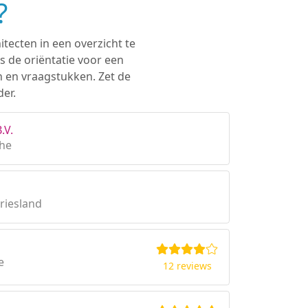
?
itecten in een overzicht te
s de oriëntatie voor een
n en vraagstukken. Zet de
er.
.V.
the
riesland
e
12 reviews