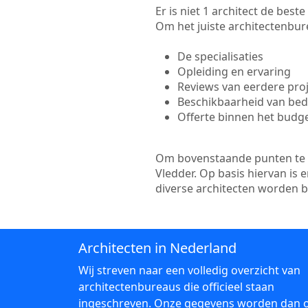
Er is niet 1 architect de bes
Om het juiste architectenbure
De specialisaties
Opleiding en ervaring
Reviews van eerdere pro
Beschikbaarheid van bedr
Offerte binnen het budg
Om bovenstaande punten te to
Vledder. Op basis hiervan is
diverse architecten worden 
Architecten in Nederland
Wij streven naar een volledig overzicht van
architectenbureaus die officieel staan
ingeschreven. Onze gegevens worden dan 