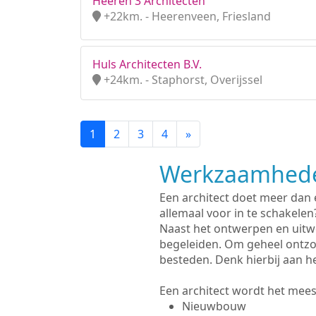
Heeren 3 Architecten
+22km. - Heerenveen, Friesland
Huls Architecten B.V.
+24km. - Staphorst, Overijssel
1
2
3
4
»
Werkzaamhede
Een architect doet meer dan
allemaal voor in te schakelen
Naast het ontwerpen en uitw
begeleiden. Om geheel ontzo
besteden. Denk hierbij aan h
Een architect wordt het meest
Nieuwbouw