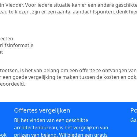
te in Vledder. Voor iedere situatie kan er een andere geschi
au te kiezen, zijn er een aantal aandachtspunten, denk hier
jecten
ijfsinformatie
et
etsen, is het van belang om een offerte te ontvangen van 
 er een goede vergelijking te maken tussen de kosten en ook
beoordeeld.
Offertes vergelijken
Po
Bij het vinden van een geschikte
Ga
architectenbureau, is het vergelijken van
ook
prijzen van belang. Wij bieden een gratis