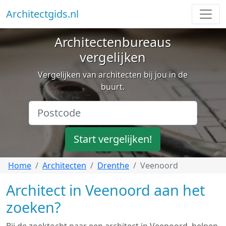
Architectgids.nl
Architectenbureaus
vergelijken
Vergelijken van architecten bij jou in de
buurt.
Start vergelijken!
Home
Architecten
Drenthe
Veenoord
Architect in Veenoord aan het
zoeken?