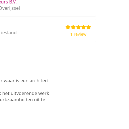
urs B.V.
verijssel
riesland
1 review
waar is een architect
k het uitvoerende werk
werkzaamheden uit te