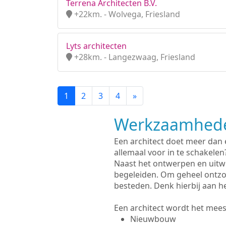
Terrena Architecten B.V.
+22km. - Wolvega, Friesland
Lyts architecten
+28km. - Langezwaag, Friesland
1
2
3
4
»
Werkzaamhede
Een architect doet meer dan
allemaal voor in te schakelen
Naast het ontwerpen en uitwe
begeleiden. Om geheel ontzo
besteden. Denk hierbij aan h
Een architect wordt het meest
Nieuwbouw