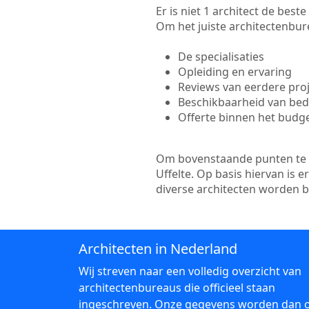
Er is niet 1 architect de best
Om het juiste architectenbure
De specialisaties
Opleiding en ervaring
Reviews van eerdere pro
Beschikbaarheid van bedr
Offerte binnen het budg
Om bovenstaande punten te to
Uffelte. Op basis hiervan is 
diverse architecten worden 
Architecten in Nederland
Wij streven naar een volledig overzicht van
architectenbureaus die officieel staan
ingeschreven. Onze gegevens worden dan 