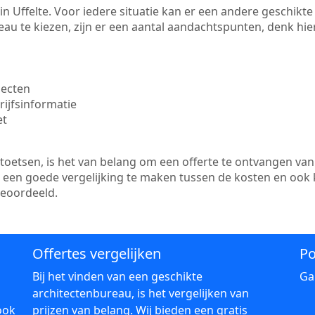
e in Uffelte. Voor iedere situatie kan er een andere geschik
au te kiezen, zijn er een aantal aandachtspunten, denk hier
jecten
ijfsinformatie
et
etsen, is het van belang om een offerte te ontvangen van 
er een goede vergelijking te maken tussen de kosten en ook
beoordeeld.
Offertes vergelijken
Po
Bij het vinden van een geschikte
Ga
architectenbureau, is het vergelijken van
ook
prijzen van belang. Wij bieden een gratis