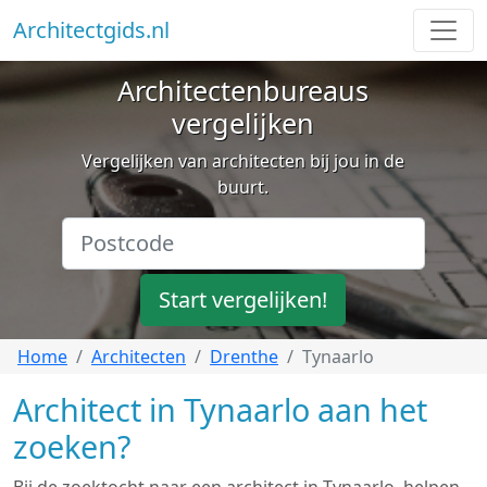
Architectgids.nl
Architectenbureaus
vergelijken
Vergelijken van architecten bij jou in de
buurt.
Start vergelijken!
Home
Architecten
Drenthe
Tynaarlo
Architect in Tynaarlo aan het
zoeken?