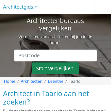
Architectgids.nl
Architectenbureaus
vergelijken
Vergelijken van architecten bij jou in de
buurt.
Start vergelijken!
Home
Architecten
Drenthe
Taarlo
Architect in Taarlo aan het
zoeken?