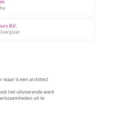
en
the
urs B.V.
verijssel
waar is een architect
 ook het uitvoerende werk
werkzaamheden uit te