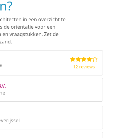
en?
chitecten in een overzicht te
s de oriëntatie voor een
n en vraagstukken. Zet de
fzand.
e
12 reviews
.V.
the
verijssel