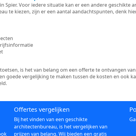
e in Spier. Voor iedere situatie kan er een andere geschikte
au te kiezen, zijn er een aantal aandachtspunten, denk hier
jecten
ijfsinformatie
et
etsen, is het van belang om een offerte te ontvangen van 
 een goede vergelijking te maken tussen de kosten en ook k
ld.
Offertes vergelijken
Po
Bij het vinden van een geschikte
Ga
architectenbureau, is het vergelijken van
ook
prijzen van belang. Wij bieden een gratis