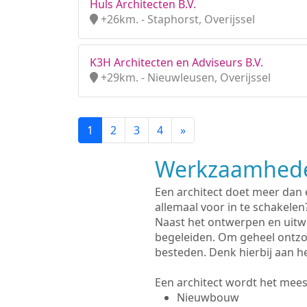
Huls Architecten B.V.
+26km. - Staphorst, Overijssel
K3H Architecten en Adviseurs B.V.
+29km. - Nieuwleusen, Overijssel
1
2
3
4
»
Werkzaamhede
Een architect doet meer dan
allemaal voor in te schakelen
Naast het ontwerpen en uitw
begeleiden. Om geheel ontzo
besteden. Denk hierbij aan h
Een architect wordt het meest
Nieuwbouw