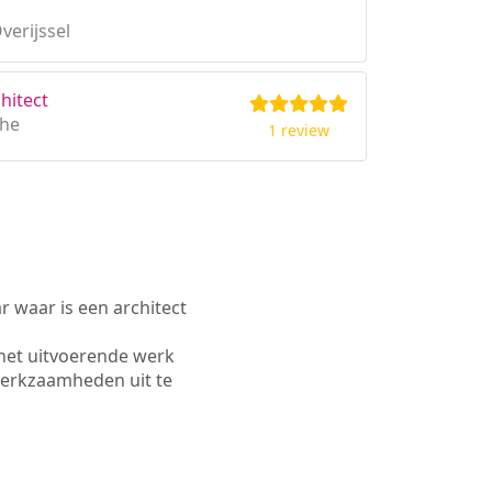
verijssel
hitect
the
1 review
waar is een architect
het uitvoerende werk
werkzaamheden uit te