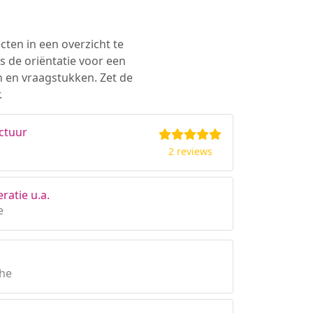
cten in een overzicht te
s de oriëntatie voor een
n en vraagstukken. Zet de
.
ctuur
2 reviews
ratie u.a.
e
the