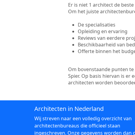
Er is niet 1 architect de best
Om het juiste architectenbure
De specialisaties
Opleiding en ervaring
Reviews van eerdere pro
Beschikbaarheid van bedr
Offerte binnen het budg
Om bovenstaande punten te to
Spier. Op basis hiervan is er
architecten worden beoordee
Architecten in Nederland
Wij streven naar een volledig overzicht van
architectenbureaus die officieel staan
ingeschreven. Onze gegevens worden dan 