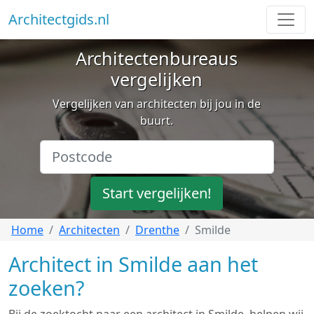
Architectgids.nl
Architectenbureaus
vergelijken
Vergelijken van architecten bij jou in de
buurt.
Start vergelijken!
Home
Architecten
Drenthe
Smilde
Architect in Smilde aan het
zoeken?