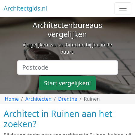
Architectgids.nl
Architectenbureaus
vergelijken
Vergelijken van architecten bij jou in de
buurt.
Start vergelijken!
Home
Architecten
Drenthe
Ruinen
Architect in Ruinen aan het
zoeken?