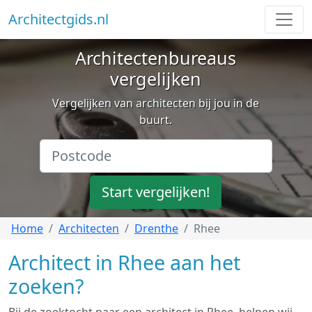
Architectgids.nl
Architectenbureaus
vergelijken
Vergelijken van architecten bij jou in de
buurt.
Start vergelijken!
Home
Architecten
Drenthe
Rhee
Architect in Rhee aan het
zoeken?