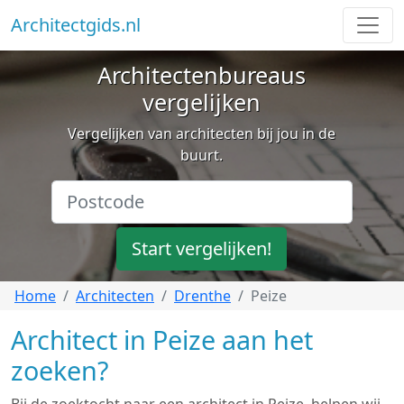
Architectgids.nl
Architectenbureaus
vergelijken
Vergelijken van architecten bij jou in de
buurt.
Start vergelijken!
Home
Architecten
Drenthe
Peize
Architect in Peize aan het
zoeken?