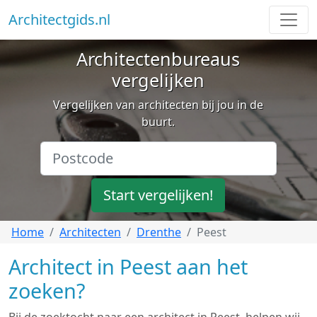
Architectgids.nl
Architectenbureaus
vergelijken
Vergelijken van architecten bij jou in de
buurt.
Start vergelijken!
Home
Architecten
Drenthe
Peest
Architect in Peest aan het
zoeken?