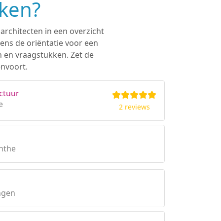
eken?
architecten in een overzicht
ens de oriëntatie voor een
n en vraagstukken. Zet de
envoort.
ctuur
e
2 reviews
enthe
ngen