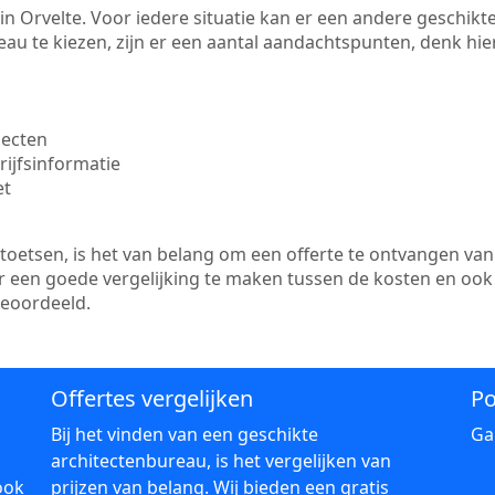
te in Orvelte. Voor iedere situatie kan er een andere geschi
au te kiezen, zijn er een aantal aandachtspunten, denk hier
jecten
ijfsinformatie
et
etsen, is het van belang om een offerte te ontvangen van 
 er een goede vergelijking te maken tussen de kosten en ook
beoordeeld.
Offertes vergelijken
Po
Bij het vinden van een geschikte
Ga
architectenbureau, is het vergelijken van
ook
prijzen van belang. Wij bieden een gratis