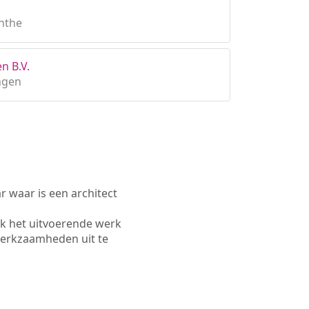
enthe
n B.V.
ngen
waar is een architect
ok het uitvoerende werk
werkzaamheden uit te