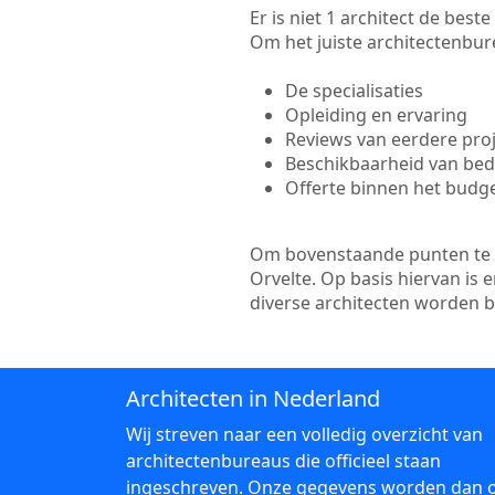
Er is niet 1 architect de bes
Om het juiste architectenbure
De specialisaties
Opleiding en ervaring
Reviews van eerdere pro
Beschikbaarheid van bedr
Offerte binnen het budg
Om bovenstaande punten te to
Orvelte. Op basis hiervan is
diverse architecten worden 
Architecten in Nederland
Wij streven naar een volledig overzicht van
architectenbureaus die officieel staan
ingeschreven. Onze gegevens worden dan 