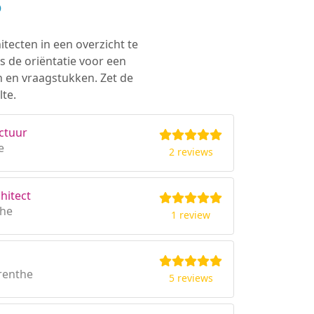
?
itecten in een overzicht te
s de oriëntatie voor een
n en vraagstukken. Zet de
te.
ctuur
e
2 reviews
hitect
the
1 review
renthe
5 reviews