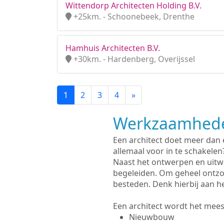
Wittendorp Architecten Holding B.V.
+25km. - Schoonebeek, Drenthe
Hamhuis Architecten B.V.
+30km. - Hardenberg, Overijssel
1
2
3
4
»
Werkzaamhede
Een architect doet meer dan
allemaal voor in te schakelen
Naast het ontwerpen en uitw
begeleiden. Om geheel ontzo
besteden. Denk hierbij aan h
Een architect wordt het meest
Nieuwbouw