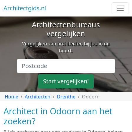
Architectgids.nl
Architectenbureaus
vergelijken
Vergelijken van architecten bij jou in de
buurt.
Start vergelijken!
Home
Architecten
Drenthe
Odoorn
Architect in Odoorn aan het
zoeken?