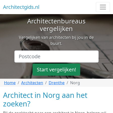
Architectgids.nl
Architectenbureaus
vergelijken
Vergelijken van architecten bij jou in de
buurt.
Start vergelijken!
Home
Architecten
Drenthe
Norg
Architect in Norg aan het
zoeken?