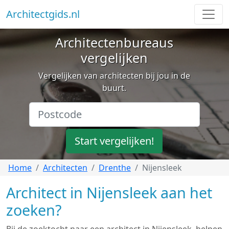
Architectgids.nl
Architectenbureaus
vergelijken
Vergelijken van architecten bij jou in de
buurt.
Start vergelijken!
Home
Architecten
Drenthe
Nijensleek
Architect in Nijensleek aan het
zoeken?