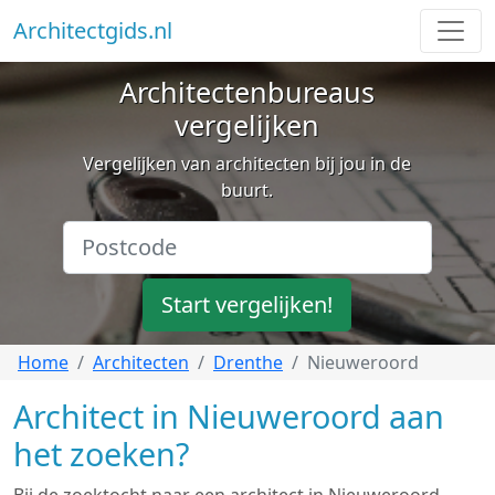
Architectgids.nl
Architectenbureaus
vergelijken
Vergelijken van architecten bij jou in de
buurt.
Start vergelijken!
Home
Architecten
Drenthe
Nieuweroord
Architect in Nieuweroord aan
het zoeken?