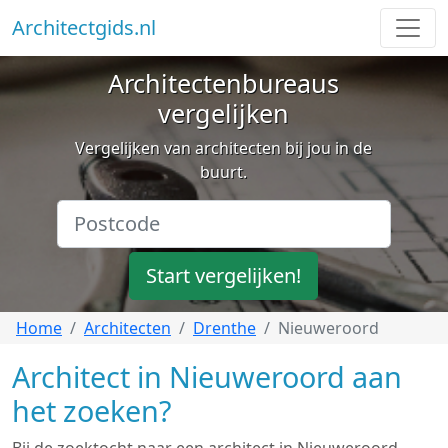
Architectgids.nl
Architectenbureaus
vergelijken
Vergelijken van architecten bij jou in de
buurt.
Start vergelijken!
Home
Architecten
Drenthe
Nieuweroord
Architect in Nieuweroord aan
het zoeken?