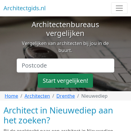
Architectgids.nl
Architectenbureaus
vergelijken
Vergelijken van architecten bij jou in de
buurt.
Start vergelijken!
Home
Architecten
Drenthe
Nieuwediep
Architect in Nieuwediep aan
het zoeken?