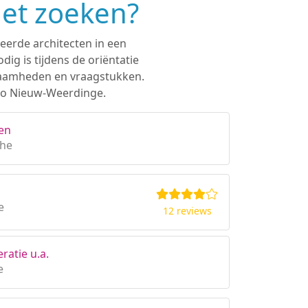
het zoeken?
eerde architecten in een
ig is tijdens de oriëntatie
rkzaamheden en vraagstukken.
gio Nieuw-Weerdinge.
en
the
e
12 reviews
ratie u.a.
e