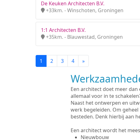
De Keuken Architecten B.V.
+33km. - Winschoten, Groningen
1:1 Architecten B.V.
+35km. - Blauwestad, Groningen
1
2
3
4
»
Werkzaamhede
Een architect doet meer dan
allemaal voor in te schakelen
Naast het ontwerpen en uitw
werk begeleiden. Om geheel 
besteden. Denk hierbij aan h
Een architect wordt het meest
Nieuwbouw