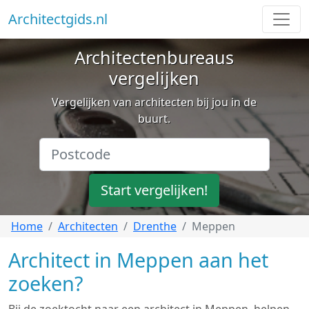
Architectgids.nl
Architectenbureaus
vergelijken
Vergelijken van architecten bij jou in de
buurt.
Start vergelijken!
Home
Architecten
Drenthe
Meppen
Architect in Meppen aan het
zoeken?