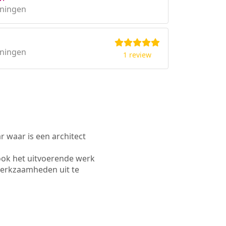
oningen
oningen
1 review
waar is een architect
ook het uitvoerende werk
werkzaamheden uit te