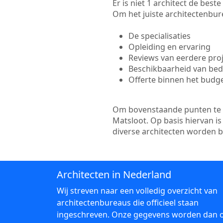
Er is niet 1 architect de bes
Om het juiste architectenbure
De specialisaties
Opleiding en ervaring
Reviews van eerdere pro
Beschikbaarheid van bedr
Offerte binnen het budg
Om bovenstaande punten te to
Matsloot. Op basis hiervan i
diverse architecten worden 
Architecten in Nederland
Wij streven naar een volledig overzicht van
architectenbureaus die officieel staan
ingeschreven. Onze gegevens worden dan 