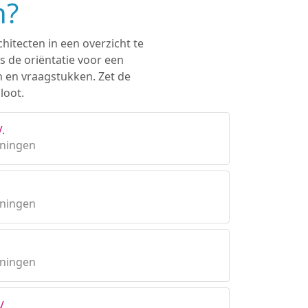
n?
hitecten in een overzicht te
s de oriëntatie voor een
n en vraagstukken. Zet de
loot.
.
oningen
oningen
oningen
V.