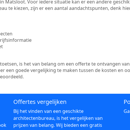
te in Matsloot. Voor iedere situatie kan er een andere gesch
au te kiezen, zijn er een aantal aandachtspunten, denk hier
jecten
ijfsinformatie
et
etsen, is het van belang om een offerte te ontvangen van 
s er een goede vergelijking te maken tussen de kosten en o
beoordeeld.
Offertes vergelijken
Po
Bij het vinden van een geschikte
Ga
architectenbureau, is het vergelijken van
ook
prijzen van belang. Wij bieden een gratis