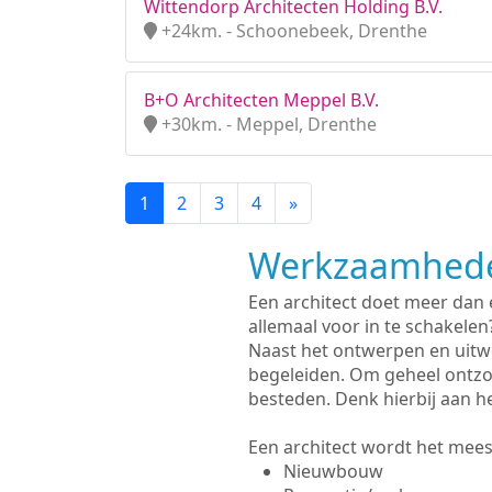
Wittendorp Architecten Holding B.V.
+24km. - Schoonebeek, Drenthe
B+O Architecten Meppel B.V.
+30km. - Meppel, Drenthe
1
2
3
4
»
Werkzaamhede
Een architect doet meer dan
allemaal voor in te schakelen
Naast het ontwerpen en uitw
begeleiden. Om geheel ontzo
besteden. Denk hierbij aan h
Een architect wordt het meest
Nieuwbouw