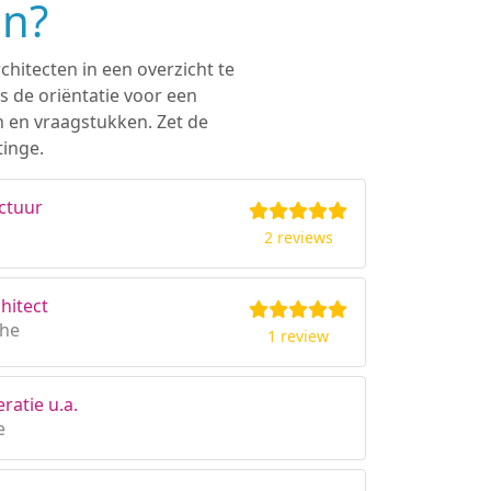
en?
chitecten in een overzicht te
s de oriëntatie voor een
n en vraagstukken. Zet de
tinge.
ctuur
2 reviews
hitect
the
1 review
ratie u.a.
e