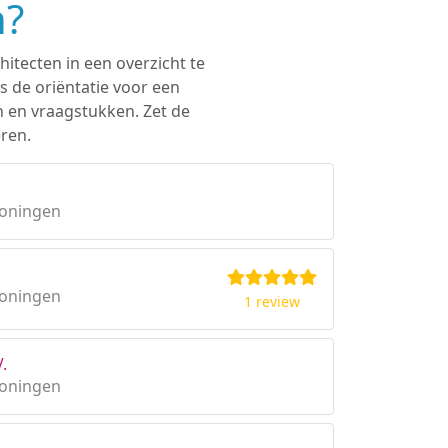
n?
hitecten in een overzicht te
s de oriëntatie voor een
n en vraagstukken. Zet de
eren.
roningen
roningen
1 review
.
roningen