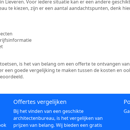
te in Lieveren. Voor iedere situatie kan er een andere gesch
au te kiezen, zijn er een aantal aandachtspunten, denk hier
jecten
ijfsinformatie
et
etsen, is het van belang om een offerte te ontvangen van 
s er een goede vergelijking te maken tussen de kosten en oo
beoordeeld.
Offertes vergelijken
Po
Bij het vinden van een geschikte
Ga
architectenbureau, is het vergelijken van
ook
prijzen van belang. Wij bieden een gratis