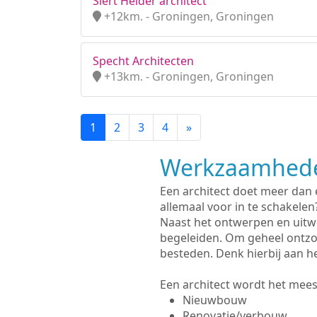
Siert Helder architect
+12km. - Groningen, Groningen
Specht Architecten
+13km. - Groningen, Groningen
1
2
3
4
»
Werkzaamhede
Een architect doet meer dan
allemaal voor in te schakelen
Naast het ontwerpen en uitw
begeleiden. Om geheel ontzo
besteden. Denk hierbij aan h
Een architect wordt het meest
Nieuwbouw
Renovatie/verbouw