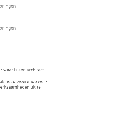
roningen
roningen
waar is een architect
ook het uitvoerende werk
werkzaamheden uit te