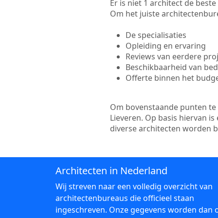
Er is niet 1 architect de bes
Om het juiste architectenbure
De specialisaties
Opleiding en ervaring
Reviews van eerdere pro
Beschikbaarheid van bedr
Offerte binnen het budg
Om bovenstaande punten te to
Lieveren. Op basis hiervan i
diverse architecten worden 
Architecten in Nederland
Wij streven naar een volledig overzicht van
architectenbureaus die officieel staan
ingeschreven. Onze gegevens worden dan 