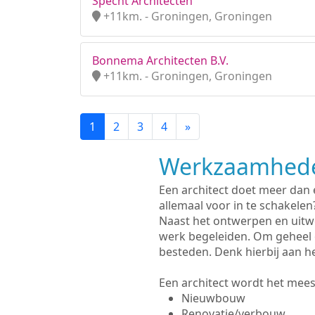
Specht Architecten
+11km. - Groningen, Groningen
Bonnema Architecten B.V.
+11km. - Groningen, Groningen
1
2
3
4
»
Werkzaamhede
Een architect doet meer dan
allemaal voor in te schakelen
Naast het ontwerpen en uitw
werk begeleiden. Om geheel 
besteden. Denk hierbij aan h
Een architect wordt het meest
Nieuwbouw
Renovatie/verbouw