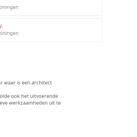
roningen
V.
roningen
waar is een architect
olde ook het uitvoerende
ieve werkzaamheden uit te