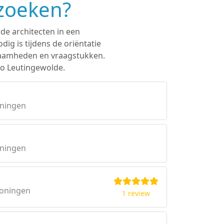
 zoeken?
de architecten in een
ig is tijdens de oriëntatie
rkzaamheden en vraagstukken.
io Leutingewolde.
oningen
oningen
roningen
1 review