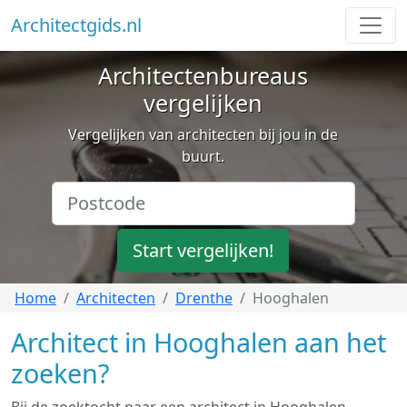
Architectgids.nl
Architectenbureaus
vergelijken
Vergelijken van architecten bij jou in de
buurt.
Start vergelijken!
Home
Architecten
Drenthe
Hooghalen
Architect in Hooghalen aan het
zoeken?