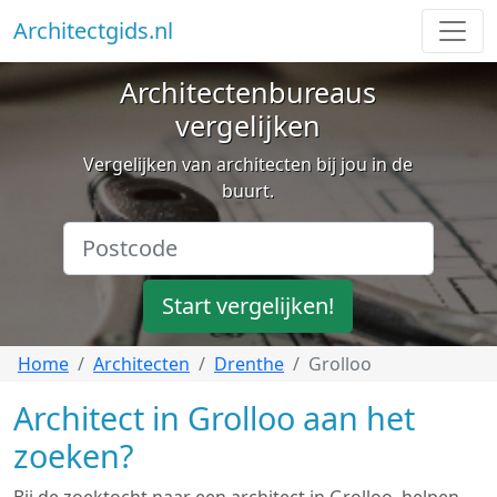
Architectgids.nl
Architectenbureaus
vergelijken
Vergelijken van architecten bij jou in de
buurt.
Start vergelijken!
Home
Architecten
Drenthe
Grolloo
Architect in Grolloo aan het
zoeken?