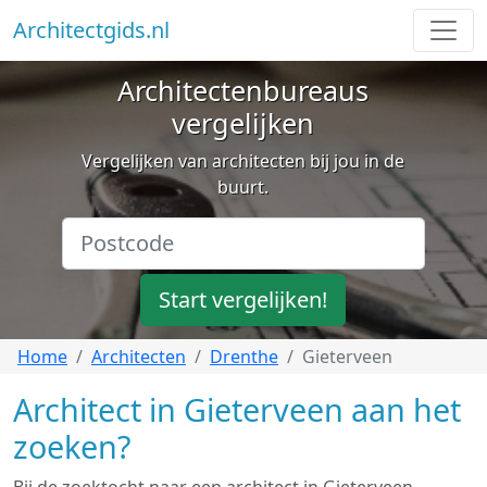
Architectgids.nl
Architectenbureaus
vergelijken
Vergelijken van architecten bij jou in de
buurt.
Start vergelijken!
Home
Architecten
Drenthe
Gieterveen
Architect in Gieterveen aan het
zoeken?