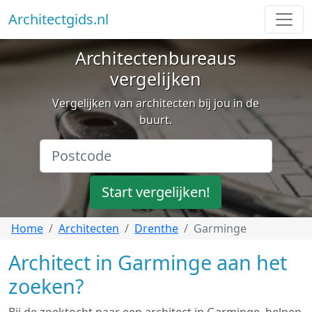
Architectgids.nl
Architectenbureaus
vergelijken
Vergelijken van architecten bij jou in de
buurt.
Start vergelijken!
Home
Architecten
Drenthe
Garminge
Architect in Garminge aan het
zoeken?