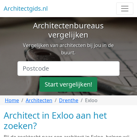
Architectgids.nl
Architectenbureaus
vergelijken
Vergelijken van architecten bij jou in de
buurt.
Start vergelijken!
Home
Architecten
Drenthe
Exloo
Architect in Exloo aan het
zoeken?